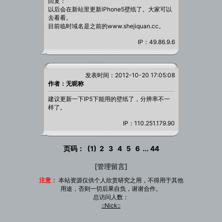
回复：
以后会在新站里更新iPhone5壁纸了。大家可以
去看看。
目前临时域名是之前的www.shejiquan.cc。
IP：49.86.9.6
发表时间：2012-10-20 17:05:08
作者：无昵称
建议更新一下IP5下能用的壁纸了，分辨率不一
样了。
IP：110.251.179.90
页码：
(1)
2
3
4
5
6
...
44
[
管理留言
]
注意：
本站资源仅供个人欣赏研究之用，不得用于其他
用途，否则一切后果自负，谢谢合作。
总访问人数：
::Nick::