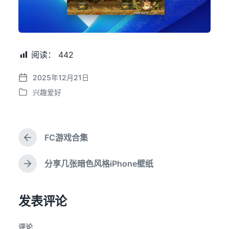
阅读：
442
2025年12月21日
发
兴趣爱好
布
发
日
布
期
于
FC游戏合集
上
篇
文
分享几张暗色风格iPhone壁纸
下
章
篇
：
文
发表评论
章
：
评论