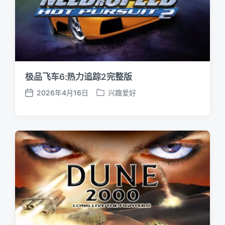
极品飞车6:热力追踪2完整版
2026年4月16日
兴趣爱好
发
发
布
布
日
于
期