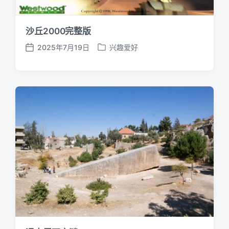
沙丘2000完整版
2025年7月19日
兴趣爱好
发
发
布
布
日
于
期