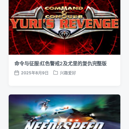
命令与征服:红色警戒2及尤里的复仇完整版
2025年8月9日
兴趣爱好
发
发
布
布
日
于
期