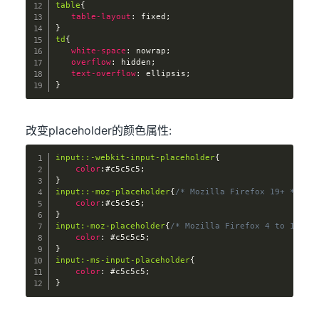
table
{
　　table-layout
:
 fixed
;
}
td
{
　　white-space
:
 nowrap
;
　　overflow
:
 hidden
;
　　text-overflow
:
 ellipsis
;
}
改变placeholder的颜色属性:
input::-webkit-input-placeholder
{
color
:
#c5c5c5
;
}
input::-moz-placeholder
{
/* Mozilla Firefox 19+ */
color
:
#c5c5c5
;
}
input:-moz-placeholder
{
/* Mozilla Firefox 4 to 18 */
color
:
 #c5c5c5
;
}
input:-ms-input-placeholder
{
color
:
 #c5c5c5
;
}