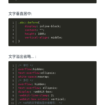
文字垂直居中:
.abc::before
{
display
:
 inline-block
;
content
:
""
;
height
:
 100%
;
vertical-align
:
 middle
;
}
文字溢出省略… :
/* 单行 */
overflow
:
hidden
;
text-overflow
:
ellipsis
;
white-space
:
nowrap
;
/* 多行 */
overflow
:
 hidden
;
text-overflow
:
 ellipsis
;
display
:
 -webkit-box
;
-webkit-line-clamp
:
 2
;
-webkit-box-orient
:
 vertical
;
/* td内的文字超出显示省略号： */