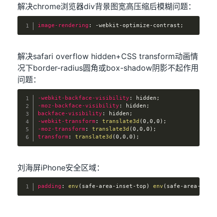
解决chrome浏览器div背景图宽高压缩后模糊问题：
image-rendering
:
 -webkit-optimize-contrast
;
解决safari overflow hidden+CSS transform动画情
况下border-radius圆角或box-shadow阴影不起作用
问题：
-webkit-backface-visibility
:
 hidden
;
-moz-backface-visibility
:
 hidden
;
backface-visibility
:
 hidden
;
-webkit-transform
:
translate3d
(
0,0,0
)
;
-moz-transform
:
translate3d
(
0,0,0
)
;
transform
:
translate3d
(
0,0,0
)
;
刘海屏iPhone安全区域：
padding
:
env
(
safe-area-inset-top
)
env
(
safe-area-inse