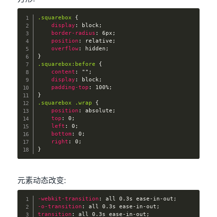
.squarebox
{
display
:
 block
;
border-radius
:
 6px
;
position
:
 relative
;
overflow
:
 hidden
;
}
.squarebox:before
{
content
:
""
;
display
:
 block
;
padding-top
:
 100%
;
}
.squarebox .wrap
{
position
:
 absolute
;
top
:
 0
;
left
:
 0
;
bottom
:
 0
;
right
:
 0
;
}
元素动态改变:
-webkit-transition
:
 all 0.3s ease-in-out
;
-o-transition
:
 all 0.3s ease-in-out
;
transition
:
 all 0.3s ease-in-out
;