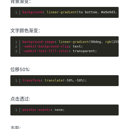
背景渐变：
background
:
linear-gradient
(
to bottom, #a9e9d3, #85a
文字颜色渐变：
background-image
:
linear-gradient
(
90deg, 
rgb
(
255, 16
-webkit-background-clip
:
 text
;
-webkit-text-fill-color
:
 transparent
;
位移50%:
transform
:
translate
(
-50%,-50%
)
;
点击透过:
pointer-events
:
 none
;
方形: