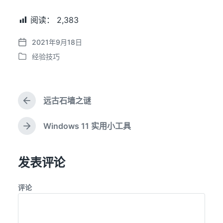
阅读：
2,383
2021年9月18日
发
经验技巧
布
发
日
布
期
于
远古石墙之谜
上
篇
文
Windows 11 实用小工具
下
章
篇
：
文
发表评论
章
：
评论